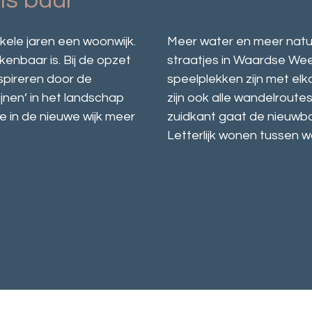
ls buur
kele jaren een woonwijk.
Meer water en meer natuu
enbaar is. Bij de opzet
straatjes in Waardse Wee
spireren door de
speelplekken zijn met el
ijnen’ in het landschap
zijn ook alle wandelroute
 in de nieuwe wijk meer
zuidkant gaat de nieuwbou
Letterlijk wonen tussen w