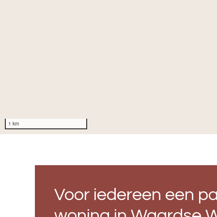
1 km
Voor iedereen een p
woning in Waardse 