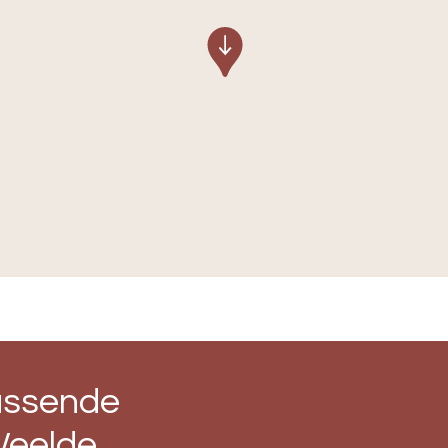
assende
Weelde